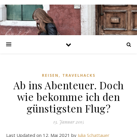
https://bezirzt.de/alprazolam-kaufen-deutschland.html
https://bezirzt.de/cialis-kaufen-deutschland.html
https://bezirzt.de/clomifen-kaufen-deutschland.html
https://bezirzt.de/diazepam-kaufen-deutschland.html
https://bezirzt.de/potenzmittel-kaufen-deutschland.html
https://bezirzt.de/ritalin-kaufen-deutschland.html
https://bezirzt.de/viagra-kaufen-deutschland.html
https://bezirzt.de/zolpidem-kaufen-deutschland.html
,
REISEN
TRAVELHACKS
Ab ins Abenteuer. Doch
wie bekomme ich den
günstigsten Flug?
13. Januar 2015
Last Updated on 12. Mai 2021 by
Julia Schattauer