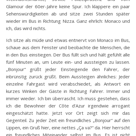
Glamour der 60er-Jahre keine Spur. Ich klappere ein paar
Sehenswürdigkeiten ab und sitze zwei Stunden später
wieder im Bus in Richtung Nizza. Ganz ehrlich: Monaco und
ich, das wird nichts.
Ich sitze als müde und etwas entnervt von Monaco im Bus,
schaue aus dem Fenster und beobachte die Menschen, die
in den Bus einstiegen. Der Bus füllt sich und hält gefühlt alle
fünf Minuten an, um Leute ein- und aussteigen zu lassen.
„Bonjour“ grüßt jeder Einsteigende den Fahrer, der
inbrünstig zurück grüßt. Beim Aussteigen ähnliches: Jeder
einzelne Fahrgast wird verabschiedet, als Antwort ein
kurzes Winken der Gäste in Richtung Fahrer. Immer und
immer wieder. Ich bin überrascht. Ich muss gestehen, dass
ich die Bewohner der Côte d’Azur irgendwie arrogant
eingeschätzt hatte. Jetzt vor Ort zeigt sich mir das
Gegenteil. Zu jeder Zeit ein freundliches „Bonjour“ auf den
Lippen, ein Gruß hier, eine nettes „Ça va?“ da. Hier herrscht
ein freundliches Miteinander selbst im Bus. Es ist nicht