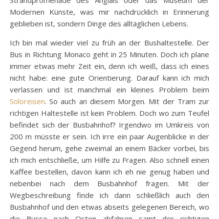
Strandpromenade des Anglais oder das Museum der
Modernen Künste, was mir nachdrücklich in Erinnerung
geblieben ist, sondern Dinge des alltäglichen Lebens.
Ich bin mal wieder viel zu früh an der Bushaltestelle. Der
Bus in Richtung Monaco geht in 25 Minuten. Doch ich plane
immer etwas mehr Zeit ein, denn ich weiß, dass ich eines
nicht habe: eine gute Orientierung. Darauf kann ich mich
verlassen und ist manchmal ein kleines Problem beim
Soloreisen
. So auch an diesem Morgen. Mit der Tram zur
richtigen Haltestelle ist kein Problem. Doch wo zum Teufel
befindet sich der Busbahnhof? Irgendwo im Umkreis von
200 m müsste er sein. Ich irre ein paar Augenblicke in der
Gegend herum, gehe zweimal an einem Bäcker vorbei, bis
ich mich entschließe, um Hilfe zu Fragen. Also schnell einen
Kaffee bestellen, davon kann ich eh nie genug haben und
nebenbei nach dem Busbahnhof fragen. Mit der
Wegbeschreibung finde ich dann schließlich auch den
Busbahnhof und den etwas abseits gelegenen Bereich, wo
die Busse nach Osten abfahren samt der richtigen