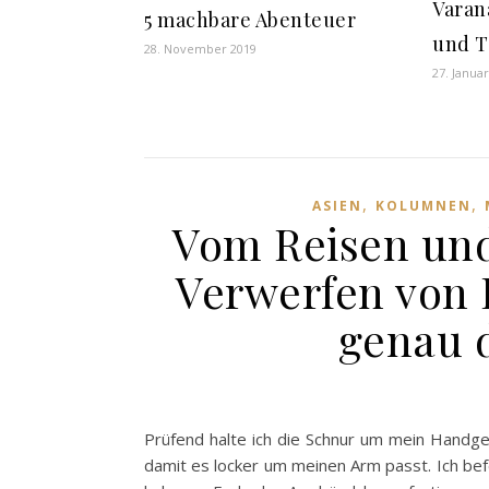
Varan
5 machbare Abenteuer
und 
28. November 2019
27. Janua
,
,
ASIEN
KOLUMNEN
Vom Reisen un
Verwerfen von
genau d
Prüfend halte ich die Schnur um mein Handge
damit es locker um meinen Arm passt. Ich bef