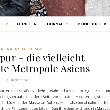
LE
MÜNCHEN
JOURNAL
MEINE BÜCHER
,
,
EN
MALAYSIA
REISEN
ur – die vielleicht
te Metropole Asiens
5. August 2015
ötter des Straßenverkehrs, während ich mit zittrigen Knien u
 langsam auf die andere Seite vorzutasten. Minutenlang stand i
die Lücke in der Masse an Rollern. Mehr als einmal nahm mich e
ch die Fahrzeugflut zu lotsen. Damit rechnete ich auch in Malaysi