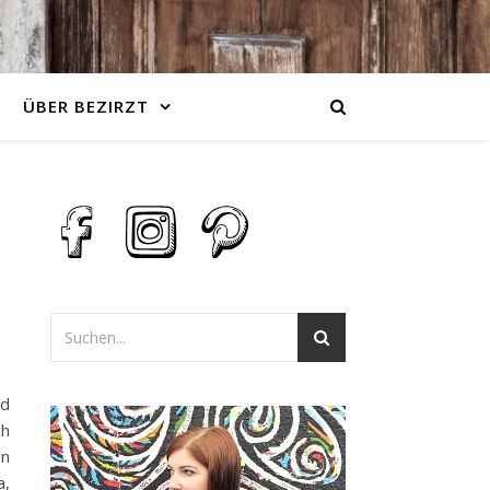
ÜBER BEZIRZT
nd
ch
in
a,