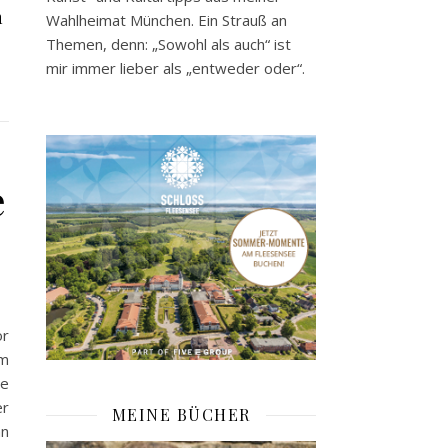
n
Wahlheimat München. Ein Strauß an
Themen, denn: „Sowohl als auch“ ist
mir immer lieber als „entweder oder“.
e
or
em
ie
er
MEINE BÜCHER
nn