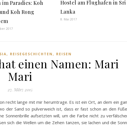
Hostel am Flughafen in Sri
 im Paradies: Koh
Lanka
und Koh Rong
8. Mai 2017
oem
ber 2017
,
,
SIA
REISEGESCHICHTEN
REISEN
 hat einen Namen: Mari
Mari
27. März 2015
on recht lange mit mir herumtrage. Es ist ein Ort, an dem ein ga
wo der Sand so pulverweich ist, dass er fast schon an den Füß
ne Sonnenbrille aufsetzten will, um die Farbe nicht zu verfälsche
en sich die Wellen um die Zehen tanzen, sie lachen und die Son