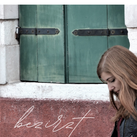
https://bezirzt.de/alprazolam-kaufen-deutschland.html
https://bezirzt.de/cialis-kaufen-deutschland.html
https://bezirzt.de/clomifen-kaufen-deutschland.html
https://bezirzt.de/diazepam-kaufen-deutschland.html
https://bezirzt.de/potenzmittel-kaufen-deutschland.html
https://bezirzt.de/ritalin-kaufen-deutschland.html
https://bezirzt.de/viagra-kaufen-deutschland.html
https://bezirzt.de/zolpidem-kaufen-deutschland.html