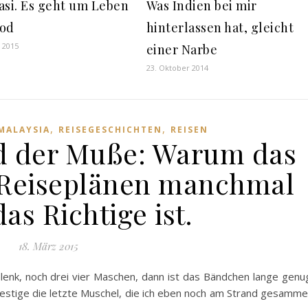
asi. Es geht um Leben
Was Indien bei mir
Tod
hinterlassen hat, gleicht
r 2015
einer Narbe
23. Oktober 2014
,
,
MALAYSIA
REISEGESCHICHTEN
REISEN
d der Muße: Warum das
 Reiseplänen manchmal
as Richtige ist.
18. März 2015
lenk, noch drei vier Maschen, dann ist das Bändchen lange genu
estige die letzte Muschel, die ich eben noch am Strand gesamme