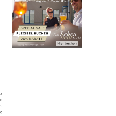
nz
en
n.
ne