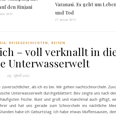
Varanasi. Es geht um Lebe
auf den Rinjani
und Tod
mber 2019
27. Januar 2015
,
,
SIA
REISEGESCHICHTEN
REISEN
h – voll verknallt in di
e Unterwasserwelt
29. April 2015
 zuversichtlicher, als ich es bin. Wir gehen nachtschnorcheln. Zuv
sische Unterwasserwelt durchgeblättert. Bev zeigte uns nach d
häufigsten Fische. Bunt und groß und manchmal auch giftigt, w
lehrer und hat uns gerade zum Schnorcheln ins nächtliche Me
i Stunden habe ich Geburtstag. Ich habe etwas Muffensausen, de