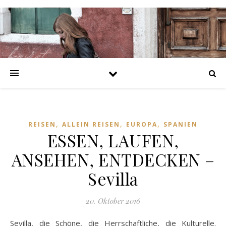
https://bezirzt.de/alprazolam-kaufen-deutschland.html
https://bezirzt.de/cialis-kaufen-deutschland.html
https://bezirzt.de/clomifen-kaufen-deutschland.html
https://bezirzt.de/diazepam-kaufen-deutschland.html
https://bezirzt.de/potenzmittel-kaufen-deutschland.html
https://bezirzt.de/ritalin-kaufen-deutschland.html
https://bezirzt.de/viagra-kaufen-deutschland.html
https://bezirzt.de/zolpidem-kaufen-deutschland.html
,
,
,
REISEN
ALLEIN REISEN
EUROPA
SPANIEN
ESSEN, LAUFEN,
ANSEHEN, ENTDECKEN –
Sevilla
20. Oktober 2016
Sevilla, die Schöne, die Herrschaftliche, die Kulturelle.