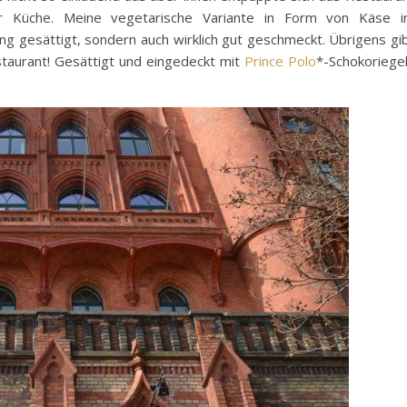
her Küche. Meine vegetarische Variante in Form von Käse 
ang gesättigt, sondern auch wirklich gut geschmeckt. Übrigens gi
staurant! Gesättigt und eingedeckt mit
Prince Polo
*-Schokoriege