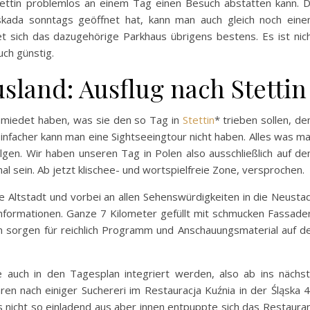
ettin problemlos an einem Tag einen Besuch abstatten kann. 
askada sonntags geöffnet hat, kann man auch gleich noch ein
 sich das dazugehörige Parkhaus übrigens bestens. Es ist nic
ch günstig.
usland: Ausflug nach Stettin
chmiedet haben, was sie den so Tag in
Stettin
* trieben sollen, d
Einfacher kann man eine Sightseeingtour nicht haben. Alles was m
folgen. Wir haben unseren Tag in Polen also ausschließlich auf d
mal sein. Ab jetzt klischee- und wortspielfreie Zone, versprochen.
 Altstadt und vorbei an allen Sehenswürdigkeiten in die Neusta
Informationen. Ganze 7 Kilometer gefüllt mit schmucken Fassade
n sorgen für reichlich Programm und Anschauungsmaterial auf d
e auch in den Tagesplan integriert werden, also ab ins nächs
en nach einiger Suchereri im Restauracja Kuźnia in der Śląska 
 nicht so einladend aus aber innen entpuppte sich das Restaura