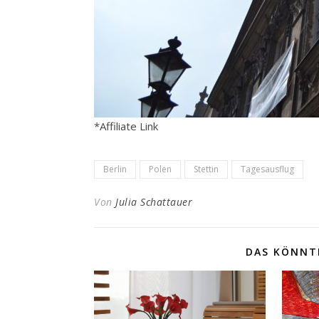
*Affiliate Link
Berlin
Polen
Stettin
Tagesausflug
Von
Julia Schattauer
DAS KÖNNTE