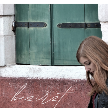
https://bezirzt.de/alprazolam-kaufen-deutschland.html
https://bezirzt.de/cialis-kaufen-deutschland.html
https://bezirzt.de/clomifen-kaufen-deutschland.html
https://bezirzt.de/diazepam-kaufen-deutschland.html
https://bezirzt.de/potenzmittel-kaufen-deutschland.html
https://bezirzt.de/ritalin-kaufen-deutschland.html
https://bezirzt.de/viagra-kaufen-deutschland.html
https://bezirzt.de/zolpidem-kaufen-deutschland.html