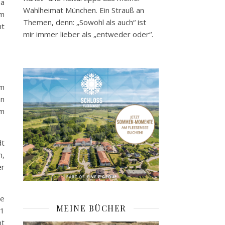
Da
Wahlheimat München. Ein Strauß an
em
Themen, denn: „Sowohl als auch“ ist
ht
mir immer lieber als „entweder oder“.
em
an
em
dt
n,
er
te
MEINE BÜCHER
41
nt