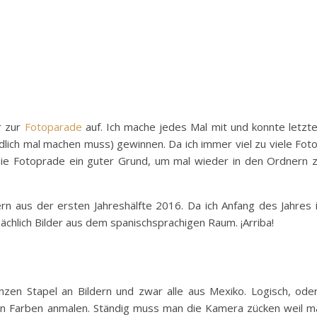
r zur
Fotoparade
auf. Ich mache jedes Mal mit und konnte letzt
ndlich mal machen muss) gewinnen. Da ich immer viel zu viele Fot
die Fotoprade ein guter Grund, um mal wieder in den Ordnern 
rn aus der ersten Jahreshälfte 2016. Da ich Anfang des Jahres 
ächlich Bilder aus dem spanischsprachigen Raum. ¡Arriba!
nzen Stapel an Bildern und zwar alle aus Mexiko. Logisch, ode
en Farben anmalen. Ständig muss man die Kamera zücken weil m