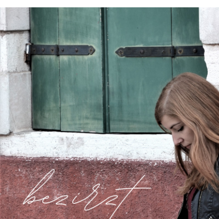
https://bezirzt.de/alprazolam-kaufen-deutschland.html
https://bezirzt.de/cialis-kaufen-deutschland.html
https://bezirzt.de/clomifen-kaufen-deutschland.html
https://bezirzt.de/diazepam-kaufen-deutschland.html
https://bezirzt.de/potenzmittel-kaufen-deutschland.html
https://bezirzt.de/ritalin-kaufen-deutschland.html
https://bezirzt.de/viagra-kaufen-deutschland.html
https://bezirzt.de/zolpidem-kaufen-deutschland.html