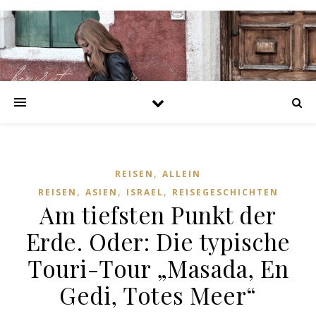
https://bezirzt.de/alprazolam-kaufen-deutschland.html
https://bezirzt.de/cialis-kaufen-deutschland.html
https://bezirzt.de/clomifen-kaufen-deutschland.html
https://bezirzt.de/diazepam-kaufen-deutschland.html
https://bezirzt.de/potenzmittel-kaufen-deutschland.html
https://bezirzt.de/ritalin-kaufen-deutschland.html
https://bezirzt.de/viagra-kaufen-deutschland.html
https://bezirzt.de/zolpidem-kaufen-deutschland.html
,
REISEN
ALLEIN
,
,
,
REISEN
ASIEN
ISRAEL
REISEGESCHICHTEN
Am tiefsten Punkt der
Erde. Oder: Die typische
Touri-Tour „Masada, En
Gedi, Totes Meer“